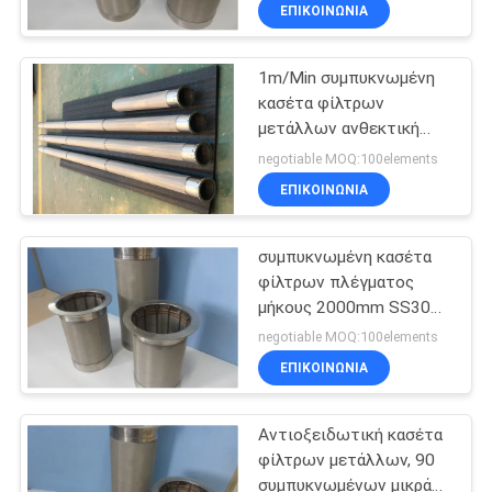
ΕΠΙΚΟΙΝΩΝΙΑ
ΓΎΡΟΣ
1m/Min συμπυκνωμένη
ΕΡΓΟΣΤΑΣΊΩΝ
11
κασέτα φίλτρων
μετάλλων ανθεκτική
ΠΟΙΟΤΙΚΌΣ
Ίνα τιτανίου
στους κραδασμούς
negotiable MOQ:100elements
ΈΛΕΓΧΟΣ
ΕΠΙΚΟΙΝΩΝΙΑ
ΜΑΣ
συμπυκνωμένη κασέτα
φίλτρων πλέγματος
ΕΛΆΤΕ
μήκους 2000mm SS304
4
ΣΕ
αντιδιαβρωτική
negotiable MOQ:100elements
ΕΠΑΦΉ
ΕΠΙΚΟΙΝΩΝΙΑ
Νικελικές ίνες
ΜΕ
Αντιοξειδωτική κασέτα
φίλτρων μετάλλων, 90
BLOG
συμπυκνωμένων μικρά