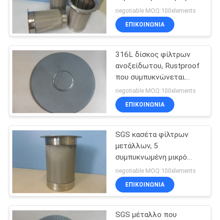
φίλτρων μετάλλων
negotiable MOQ:100elements
ΖΗΤΉΣΤΕ
ΕΠΙΚΟΙΝΩΝΙΑ
2
ΈΝΑ
316L δίσκος φίλτρων
ΑΠΌΣΠΑΣΜΑ
Φύλλα χαλκού
ανοξείδωτου, Rustproof
που συμπυκνώνεται
αισθητός
ΧΆΡΤΗΣ
negotiable MOQ:100elements
ΕΠΙΚΟΙΝΩΝΙΑ
ΙΣΤΌΤΟΠΟΥ
SGS κασέτα φίλτρων
ΠΟΛΙΤΙΚΉ
23
μετάλλων, 5
ΜΥΣΤΙΚΌΤΗΤΑΣ
συμπυκνωμένη μικρό
κοντή ίνα
κασέτα φίλτρων
negotiable MOQ:100elements
ΕΠΙΚΟΙΝΩΝΙΑ
SGS μέταλλο που