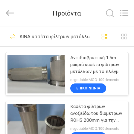
Huitong
Advanced
Materials
Προϊόντα
Co.,
Ltd..
All
Rights
ΣΠΊΤΙ
Reserved.
30
ΚΙΝΑ κασέτα φίλτρων μετάλλων
Συμπυκνωμένη ίνα
ΠΡΟΪΌΝΤΑ
μετάλλων
Αντιδιαβρωτική 1.5m
μακριά κασέτα φίλτρων
ΒΊΝΤΕΟ
μετάλλων με το πλέγμα
καλωδίων
negotiable MOQ:100elements
VR
ΕΠΙΚΟΙΝΩΝΙΑ
22
ΠΑΡΟΥΣΙΆΣΤΕ
Κασέτα φίλτρων
ίνα ανοξείδωτου
ανοξείδωτου διαμέτρων
ΠΕΡΊΠΟΥ
ROHS 200mm για την
ΕΜΕΊΣ
κατεργασία ύδατος
negotiable MOQ:100elements