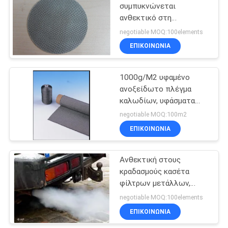
συμπυκνώνεται
ανθεκτικό στη
54
θερμότητα που γίνεται
negotiable MOQ:100elements
αισθητό για το
συμπυκνωμένη ίνα
ΕΠΙΚΟΙΝΩΝΙΑ
φιλτράρισμα βιομηχανίας
μετάλλων αισθητή
1000g/M2 υφαμένο
ανοξείδωτο πλέγμα
καλωδίων, υφάσματα
ανοξείδωτου διαμέτρων
negotiable MOQ:100m2
8um
ΕΠΙΚΟΙΝΩΝΙΑ
29
Ίνα τιτανίου
Ανθεκτική στους
κραδασμούς κασέτα
αισθητή
φίλτρων μετάλλων,
συμπυκνωμένο D120mm
negotiable MOQ:100elements
στοιχείο φίλτρων
ΕΠΙΚΟΙΝΩΝΙΑ
χαλκού