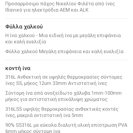
Προσαρμόσιμο πάχος Νικελίου Φιλέτα από ίνες
Ιδανικό για ηλεκτρόδια AEM και ALK
Φύλλα χαλκού
Η ίνα χαλκού - Μια ειδική ίνα με μεγάλη επιφάνεια
και καλή ευελιξία
Φύλλα χαλκού Μεγάλη επιφάνεια και καλή ευελιξία
κοντή ίνα
316L Ανθεκτική σε υψηλές θερμοκρασίες σύντομες
ίνες SS, μήκος 12um 33mm Αντιστατική ίνες
Σύντομη ίνα από ανοξείδωτο χάλυβα 1mm-100mm
μήκος για αντιστατική επικάλυψη χρώματος
316LSS υψηλής θερμοκρασίας ανθεκτικές κοντές
ίνες, μακριά αντιστατική ίνα 5mm
90% SS316L με εύκολα διαλυτή υλική επίστρωση PVA
6mm μήκος σύντομη ίνα