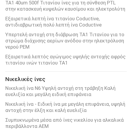
ΤΑ1 40um 500f Τιτανίου ίνες για τη σύνθεση PTL
στην κατασκευή κυψελών καυσίμου και ηλεκτρολύτη
ΖΗΤΉΣΤΕ
Εξαιρετικά λεπτή ίνα τιτανίου Coductive,
αντιδιαβρωτική πολύ λεπτή ίνα Coductive
ΈΝΑ
Υπερτελή αντοχή στη διάβρωση TA1 Τιτανίου για το
ΑΠΌΣΠΑΣΜΑ
στρώμα διάχυσης αερίων ανόδου στην ηλεκτρόλυση
νερού PEM
ΧΆΡΤΗΣ
Εξαιρετικά λεπτός αγώγιμος υψηλής αντοχής αφρός
τιτανίου ινών τιτανίου TA1
ΙΣΤΌΤΟΠΟΥ
Νικελικές ίνες
ΠΟΛΙΤΙΚΉ
Νικελική ίνα N6 Υψηλή αντοχή στη τράβηξη Καλή
ΜΥΣΤΙΚΌΤΗΤΑΣ
ευελιξία και μεγάλη ειδική επιφάνεια
Νικελική ίνα - Ειδική ίνα με μεγάλη επιφάνεια, υψηλή
αντοχή στην έλξη και καλή ευελιξία
Συμπυκνωμένα μέσα από ίνες νικελίου για αλκαλικά
περιβάλλοντα AEM