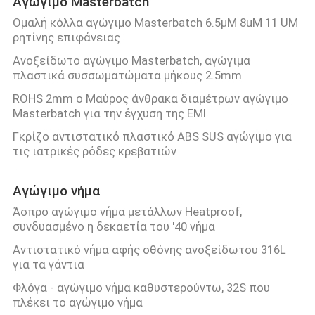
Αγώγιμο Masterbatch
Ομαλή κόλλα αγώγιμο Masterbatch 6.5µM 8uM 11 UM
ρητίνης επιφάνειας
Ανοξείδωτο αγώγιμο Masterbatch, αγώγιμα
πλαστικά συσσωματώματα μήκους 2.5mm
ROHS 2mm ο Μαύρος άνθρακα διαμέτρων αγώγιμο
Masterbatch για την έγχυση της EMI
Γκρίζο αντιστατικό πλαστικό ABS SUS αγώγιμο για
τις ιατρικές ρόδες κρεβατιών
Αγώγιμο νήμα
Άσπρο αγώγιμο νήμα μετάλλων Heatproof,
συνδυασμένο η δεκαετία του '40 νήμα
Αντιστατικό νήμα αφής οθόνης ανοξείδωτου 316L
για τα γάντια
Φλόγα - αγώγιμο νήμα καθυστερούντω, 32S που
πλέκει το αγώγιμο νήμα