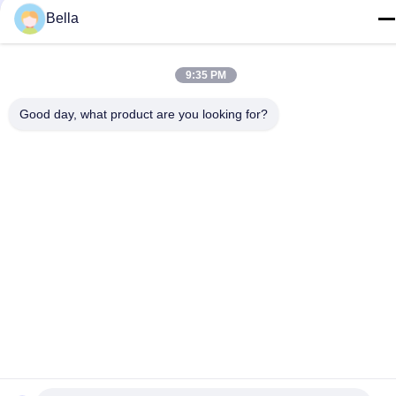
ράβοντας νήμα ROHS
Bella
ίνα ανοξείδωτου
9:35 PM
Η ανοξείδωτη ίνα ανοξείδωτου, ιματισμός
συστροφής διαμέτρων 6um ράβει το νήμα
Good day, what product are you looking for?
Ίνα τιτανίου
Εξαιρετικά λεπτή αγώγιμη ίνα τιτανίου βαθμού TA1
με την αντίσταση υψηλής και χαμηλής θερμοκρασίας
κοντή ίνα
Αγώγιμη κοντή ίνα μετάλλων διαμέτρων 8um
αντιδιαβρωτική για το αντιστατικό χρώμα
συμπυκνωμένη ίνα μετάλλων αισθητή
5um Σιντερωμένες μεταλλικές ίνες Φέλτ για
διαχωρισμό αερίου-ρευστότητας Ευέλικτο μέγεθος