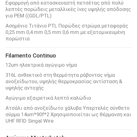
Εφαρμογή από κατασκευαστή πετσέτας από πολύ
λεπτές πορώδεις μεταλλικές ίνες υψηλής απόδοσης
για PEM ((GDL/PTL)
Ασημένιο Τιτάνιο PTL Πορώδες στρώμα μεταφοράς
0,25 mm 0,4 mm 0,5 mm 0,6 mm με εξατομικευμένη
πορώστια
Filamento Continuo
12um ηλεκτρικά αγώγιμο νήμα
316L ανθεκτικό στη θερμότητα ράβοντας νήμα
ανοξείδωτου, υψηλής θερμοκρασίας αντίσταση &
υψηλής αντοχής
Αγώγιμο εξαιρετικά λεπτό καλώδιο
Ατσάλι από ανοξείδωτο χάλυβα Υπερτελές σύνθετο
σύρμα 14um*90f*2 Χρησιμοποιείται ως θέρμανση και
UHF RFID Singal Wire