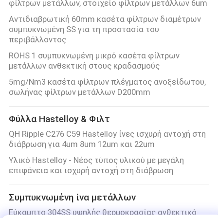
φίλτρων μετάλλων, στοιχείο φίλτρων μετάλλων 6um
Αντιδιαβρωτική 60mm κασέτα φίλτρων διαμέτρων
συμπυκνωμένη SS για τη προστασία του
περιβάλλοντος
ROHS 1 συμπυκνωμένη μικρό κασέτα φίλτρων
μετάλλων ανθεκτική στους κραδασμούς
5mg/Nm3 κασέτα φίλτρων πλέγματος ανοξείδωτου,
σωλήνας φίλτρων μετάλλων D200mm
Φύλλα Hastelloy & Φιλτ
QH Ripple C276 C59 Hastelloy ίνες ισχυρή αντοχή στη
διάβρωση για 4um 8um 12um και 22um
Υλικό Hastelloy - Νέος τύπος υλικού με μεγάλη
επιφάνεια και ισχυρή αντοχή στη διάβρωση
Συμπυκνωμένη ίνα μετάλλων
Εύκαμπτο 304SS υψηλής θερμοκρασίας ανθεκτικό