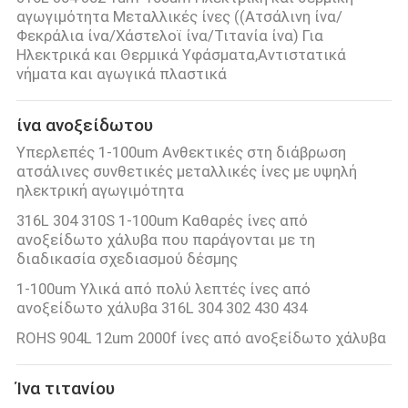
αγωγιμότητα Μεταλλικές ίνες ((Ατσάλινη ίνα/
ΓΎΡΟΣ
Φεκράλια ίνα/Χάστελοϊ ίνα/Τιτανία ίνα) Για
Ηλεκτρικά και Θερμικά Υφάσματα,Αντιστατικά
ΕΡΓΟΣΤΑΣΊΩΝ
νήματα και αγωγικά πλαστικά
ίνα ανοξείδωτου
ΠΟΙΟΤΙΚΌΣ
Υπερλεπές 1-100um Ανθεκτικές στη διάβρωση
ΈΛΕΓΧΟΣ
ατσάλινες συνθετικές μεταλλικές ίνες με υψηλή
ηλεκτρική αγωγιμότητα
ΜΑΣ
316L 304 310S 1-100um Καθαρές ίνες από
ανοξείδωτο χάλυβα που παράγονται με τη
ΕΛΆΤΕ
διαδικασία σχεδιασμού δέσμης
ΣΕ
1-100um Υλικά από πολύ λεπτές ίνες από
ΕΠΑΦΉ
ανοξείδωτο χάλυβα 316L 304 302 430 434
ΜΕ
ROHS 904L 12um 2000f ίνες από ανοξείδωτο χάλυβα
Ίνα τιτανίου
BLOG