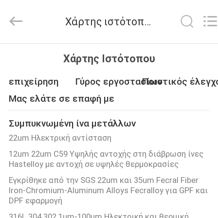
Huitong
Advanced
Materials
Χάρτης ιστότοπου
Co.,
Ltd..
All
Rights
ΣΠΊΤΙ
Reserved.
Χάρτης Ιστότοπου
ΠΡΟΪΌΝΤΑ
επιχείρηση
Γύρος εργοστασίων
Ποιοτικός έλεγχ
Μας ελάτε σε επαφή με
ΒΊΝΤΕΟ
Συμπυκνωμένη ίνα μετάλλων
22um Ηλεκτρική αντίσταση
VR
12um 22um C59 Υψηλής αντοχής στη διάβρωση ίνες
ΠΑΡΟΥΣΙΆΣΤΕ
Hastelloy με αντοχή σε υψηλές θερμοκρασίες
Εγκρίθηκε από την SGS 22um και 35um Fecral Fiber
ΠΕΡΊΠΟΥ
Iron-Chromium-Aluminum Alloys Fecralloy για GPF και
DPF εφαρμογή
ΕΜΕΊΣ
316L 304 302 1um-100um Ηλεκτρική και θερμική