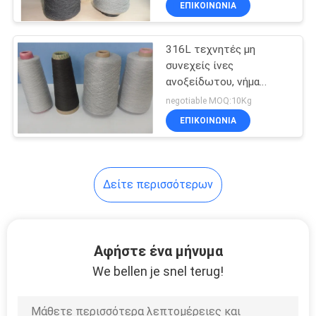
ΕΠΙΚΟΙΝΩΝΙΑ
48
Αγώγιμο νήμα
316L τεχνητές μη
συνεχείς ίνες
ανοξείδωτου, νήμα
συστροφής ινών
negotiable MOQ:10Kg
μετάλλων ROHS
ΕΠΙΚΟΙΝΩΝΙΑ
12
Δείτε περισσότερων
καυστήρας ινών
μετάλλων
Αφήστε ένα μήνυμα
We bellen je snel terug!
30