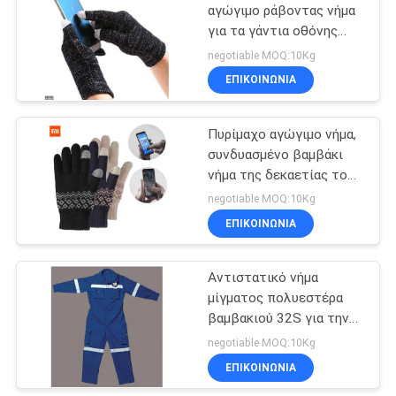
αγώγιμο ράβοντας νήμα
για τα γάντια οθόνης
54
αφής
negotiable MOQ:10Kg
συμπυκνωμένη ίνα
ΕΠΙΚΟΙΝΩΝΙΑ
μετάλλων αισθητή
Πυρίμαχο αγώγιμο νήμα,
συνδυασμένο βαμβάκι
νήμα της δεκαετίας του
'20
negotiable MOQ:10Kg
ΕΠΙΚΟΙΝΩΝΙΑ
29
Ίνα τιτανίου
Αντιστατικό νήμα
μίγματος πολυεστέρα
αισθητή
βαμβακιού 32S για την
παραγωγή των
negotiable MOQ:10Kg
πουλόβερ
ΕΠΙΚΟΙΝΩΝΙΑ