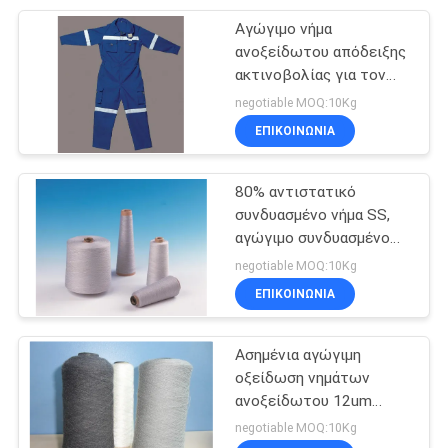
Αγώγιμο νήμα
39
ανοξείδωτου απόδειξης
ακτινοβολίας για τον
Filamento Continuo
ιματισμό Prgenant
negotiable MOQ:10Kg
ΕΠΙΚΟΙΝΩΝΙΑ
80% αντιστατικό
συνδυασμένο νήμα SS,
αγώγιμο συνδυασμένο
37
νήμα πολυεστέρα 20%
negotiable MOQ:10Kg
Αγώγιμο
ΕΠΙΚΟΙΝΩΝΙΑ
Masterbatch
Ασημένια αγώγιμη
οξείδωση νημάτων
ανοξείδωτου 12um
ROHS ανθεκτική
negotiable MOQ:10Kg