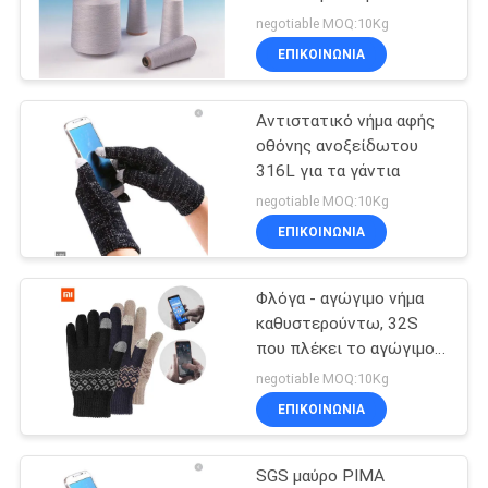
του '40 νήμα
ΈΝΑ
negotiable MOQ:10Kg
ΕΠΙΚΟΙΝΩΝΙΑ
ΑΠΌΣΠΑΣΜΑ
2
Αντιστατικό νήμα αφής
ΧΆΡΤΗΣ
Φύλλα χαλκού
οθόνης ανοξείδωτου
ΙΣΤΌΤΟΠΟΥ
316L για τα γάντια
negotiable MOQ:10Kg
ΕΠΙΚΟΙΝΩΝΙΑ
ΠΟΛΙΤΙΚΉ
ΜΥΣΤΙΚΌΤΗΤΑΣ
Φλόγα - αγώγιμο νήμα
23
καθυστερούντω, 32S
που πλέκει το αγώγιμο
κοντή ίνα
νήμα
negotiable MOQ:10Kg
ΕΠΙΚΟΙΝΩΝΙΑ
SGS μαύρο PIMA