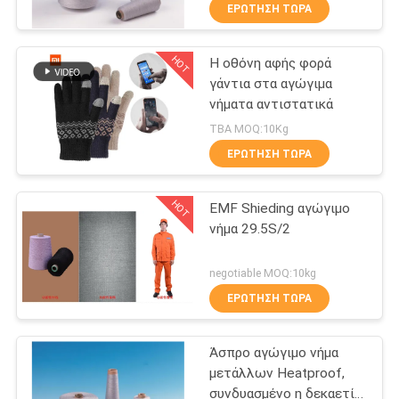
νήμα σπουντ με χαμηλή
ΕΡΏΤΗΣΗ ΤΏΡΑ
αντανακλαστικότητα
ΓΎΡΟΣ
HOT
Η οθόνη αφής φορά
ΕΡΓΟΣΤΑΣΊΩΝ
11
γάντια στα αγώγιμα
νήματα αντιστατικά
ΠΟΙΟΤΙΚΌΣ
Ίνα τιτανίου
TBA MOQ:10Kg
ΈΛΕΓΧΟΣ
ΕΡΏΤΗΣΗ ΤΏΡΑ
HOT
ΜΑΣ
EMF Shieding αγώγιμο
νήμα 29.5S/2
ΕΛΆΤΕ
4
ΣΕ
negotiable MOQ:10kg
ΕΠΑΦΉ
ΕΡΏΤΗΣΗ ΤΏΡΑ
Νικελικές ίνες
ΜΕ
Άσπρο αγώγιμο νήμα
μετάλλων Heatproof,
ΖΗΤΉΣΤΕ
συνδυασμένο η δεκαετία