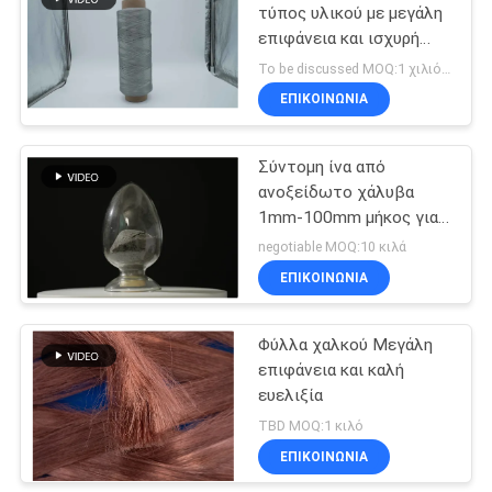
τύπος υλικού με μεγάλη
επιφάνεια και ισχυρή
54
αντοχή στη διάβρωση
To be discussed MOQ:1 χιλιόγραμμα
συμπυκνωμένη ίνα
ΕΠΙΚΟΙΝΩΝΙΑ
μετάλλων αισθητή
Σύντομη ίνα από
ανοξείδωτο χάλυβα
1mm-100mm μήκος για
αντιστατική επικάλυψη
negotiable MOQ:10 κιλά
χρώματος
ΕΠΙΚΟΙΝΩΝΙΑ
29
Ίνα τιτανίου
Φύλλα χαλκού Μεγάλη
επιφάνεια και καλή
αισθητή
ευελιξία
TBD MOQ:1 κιλό
ΕΠΙΚΟΙΝΩΝΙΑ