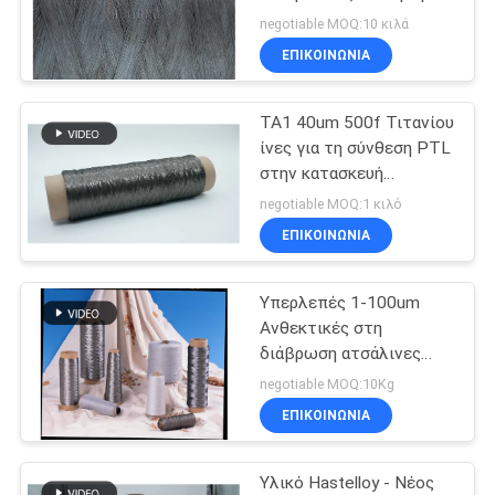
ειδική επιφάνεια
negotiable MOQ:10 κιλά
ΖΗΤΉΣΤΕ
ΕΠΙΚΟΙΝΩΝΙΑ
2
ΈΝΑ
ΤΑ1 40um 500f Τιτανίου
ΑΠΌΣΠΑΣΜΑ
Φύλλα χαλκού
ίνες για τη σύνθεση PTL
στην κατασκευή
κυψελών καυσίμου και
ΧΆΡΤΗΣ
negotiable MOQ:1 κιλό
ηλεκτρολύτη
ΕΠΙΚΟΙΝΩΝΙΑ
ΙΣΤΌΤΟΠΟΥ
Υπερλεπές 1-100um
ΠΟΛΙΤΙΚΉ
23
Ανθεκτικές στη
ΜΥΣΤΙΚΌΤΗΤΑΣ
διάβρωση ατσάλινες
κοντή ίνα
συνθετικές μεταλλικές
negotiable MOQ:10Kg
ίνες με υψηλή ηλεκτρική
ΕΠΙΚΟΙΝΩΝΙΑ
αγωγιμότητα
Υλικό Hastelloy - Νέος