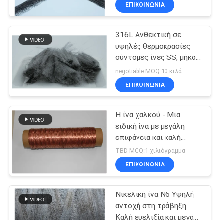
22um
ΕΠΙΚΟΙΝΩΝΙΑ
ΓΎΡΟΣ
316L Ανθεκτική σε
ΕΡΓΟΣΤΑΣΊΩΝ
11
υψηλές θερμοκρασίες
σύντομες ίνες SS, μήκος
ΠΟΙΟΤΙΚΌΣ
Ίνα τιτανίου
12um 33mm
negotiable MOQ:10 κιλά
Αντιστατική ίνες
ΈΛΕΓΧΟΣ
ΕΠΙΚΟΙΝΩΝΙΑ
ΜΑΣ
Η ίνα χαλκού - Μια
ειδική ίνα με μεγάλη
ΕΛΆΤΕ
επιφάνεια και καλή
4
ΣΕ
ευελιξία
TBD MOQ:1 χιλιόγραμμα
ΕΠΑΦΉ
ΕΠΙΚΟΙΝΩΝΙΑ
Νικελικές ίνες
ΜΕ
Νικελική ίνα N6 Υψηλή
αντοχή στη τράβηξη
BLOG
Καλή ευελιξία και μεγάλη