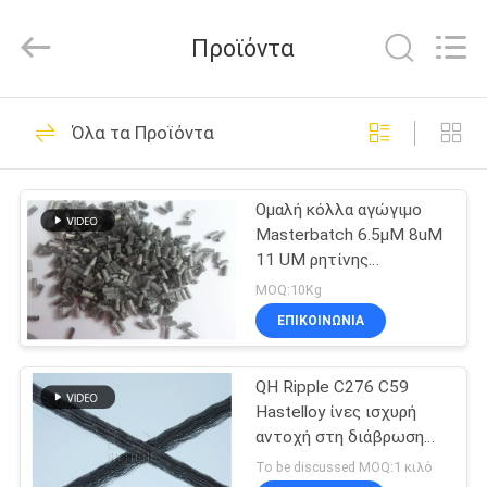
Huitong
Advanced
Materials
Προϊόντα
Co.,
Ltd..
All
Rights
ΣΠΊΤΙ
Reserved.
30
Όλα τα Προϊόντα
Συμπυκνωμένη ίνα
ΠΡΟΪΌΝΤΑ
μετάλλων
Ομαλή κόλλα αγώγιμο
Masterbatch 6.5µM 8uM
ΒΊΝΤΕΟ
11 UM ρητίνης
επιφάνειας
MOQ:10Kg
VR
ΕΠΙΚΟΙΝΩΝΙΑ
22
ΠΑΡΟΥΣΙΆΣΤΕ
QH Ripple C276 C59
ίνα ανοξείδωτου
Hastelloy ίνες ισχυρή
ΠΕΡΊΠΟΥ
αντοχή στη διάβρωση
ΕΜΕΊΣ
για 4um 8um 12um και
To be discussed MOQ:1 κιλό