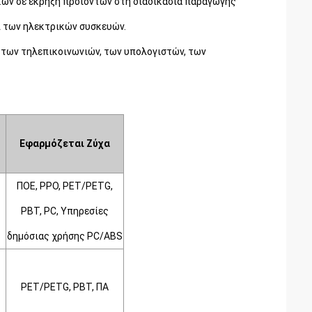
κών σε έκρηξη προϊόντων στη διαδικασία παραγωγής
ι των ηλεκτρικών συσκευών.
 των τηλεπικοινωνιών, των υπολογιστών, των
Εφαρμόζεται
Ζύχα
ΠΟΕ,
PPO,
PET/PETG,
PBT,
PC,
Υπηρεσίες
δημόσιας χρήσης
PC/ABS
PET/PETG,
PBT,
ΠΑ