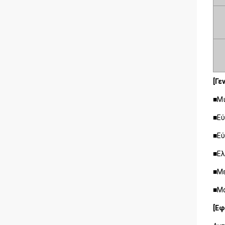
[Γε
■Μι
■Εύ
■Εύ
■Ελ
■Με
■Μ
[Εφ