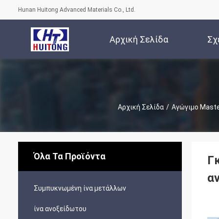
Hunan Huitong Advanced Materials Co., Ltd.
Αρχική Σελίδα
Σχ
Αρχική Σελίδα
/
Αγώγιμο Mast
Όλα Τα Προϊόντα
Γ
α
Συμπυκνωμένη ίνα μετάλλων
ίνα ανοξείδωτου