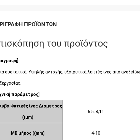
ΡΙΓΡΑΦΉ ΠΡΟΪΌΝΤΩΝ
πισκόπηση του προϊόντος
ριγραφή]
ια συστατικά: Υψηλής αντοχής, εξαιρετικά λεπτές ίνες από ανοξείδω
ξεργασίας.
χνική παράμετρος]
λυβα
Φυτικές ίνες
Διάμετρος
6.5, 8,11
((μm)
ΜΒ
μήκος ((mm)
4-10