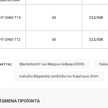
Δελτίο ΕΚΑΧ
HT-CH60-T14
60
ΕΣΔ/ΕΜΙ
HT-CH60-T12
60
ΕΣΔ/ΕΜΙ
κέττες:
Masterbatch των Μαύρων άνθρακα ROHS
Καλώ
καλώδιο θέρμανσης ανοξείδωτου διαμέτρων 2mm
ΤΏΜΕΝΑ ΠΡΟΪΌΝΤΑ