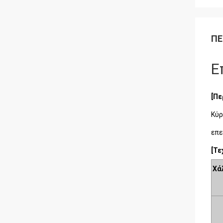
ΠΕ
Ε
[Πε
Κύρ
επε
[Τε
Χά