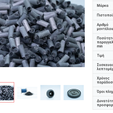
Μάρκα
Πιστοποί
Αριθμό
μοντέλο
Ποσότητ
παραγγελ
min
Τιμή
Συσκευα
λεπτομέρ
Χρόνος
παράδοσ
Όροι πλη
Δυνατότ
προσφορ