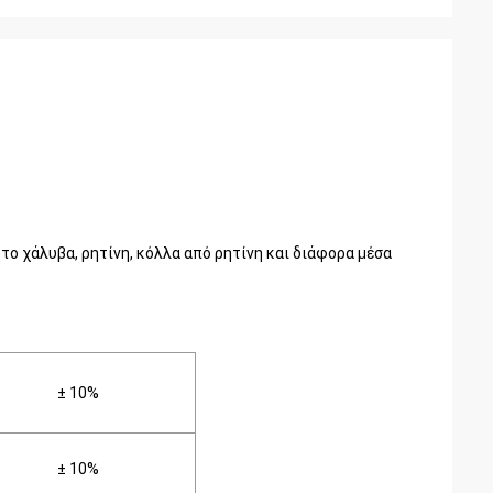
το χάλυβα, ρητίνη, κόλλα από ρητίνη και διάφορα μέσα
± 10%
± 10%