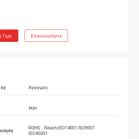
η Τιμή
Επικοινωνήστε
τες
Αγώγιμος
γκρι
ROHS，Reach,ISO14001 ISO9001
ποίηση
ISO45001