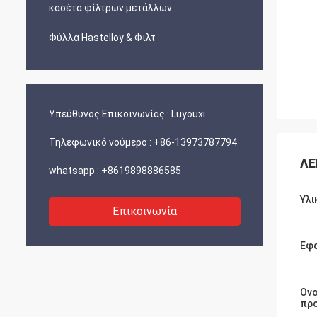
κασέτα φίλτρων μετάλλων
Φύλλα Hastelloy & Φιλτ
Υπεύθυνος Επικοινωνίας :
Luyouxi
Τηλεφωνικό νούμερο :
+86-13973787794
ΛΕ
whatsapp :
+8619898886585
Υλι
Επικοινωνία
Εφ
Ον
πρ