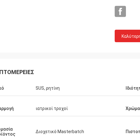
Καλύτερ
ΠΤΟΜΈΡΕΙΕΣ
κό
SUS, ρητίνη
Ιδιότη
αρμογή
ιατρικοί τροχοί
Χρώμα
ομασία
Διοχετικό Masterbatch
Πιστο
οϊόντος