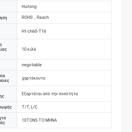
Huitong
ROHS，Reach
ηση
Ht-ch60-T16
υ
α
ίας
10 κιλά
negotiable
σία
χαρτόκουτο
ειες
Εξαρτάται από την ποσότητα
ης
ρωμής
T/T, L/C
ητα
10TONS ΤΟ ΜΗΝΑ
άς