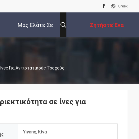
Greek
Μας Ελάτε Σε
Ζητήστε Ένα
Επαφή Με
Απόσπασμα
Ίνες Για Αντιστατικούς Τροχούς
ιεκτικότητα σε ίνες για
Yiyang, Κίνα
ής