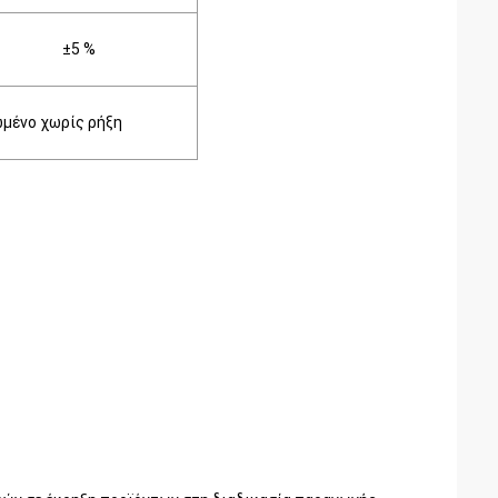
±5
%
ωμένο
χωρίς
ρήξη