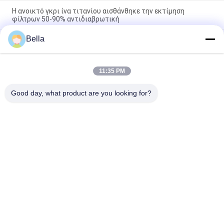
Η ανοικτό γκρι ίνα τιτανίου αισθάνθηκε την εκτίμηση
φίλτρων 50-90% αντιδιαβρωτική
Bella
Υλικά PTL/GDL σε ενέργεια υδρογόνου PEM-WE Ηλεκτρόλυση
καθαρού νερού
Εφαρμογή από κατασκευαστή πετσέτας από πολύ λεπτές
11:35 PM
πορώδεις μεταλλικές ίνες υψηλής απόδοσης για PEM
((GDL/PTL)
Good day, what product are you looking for?
Λαϊκή κατηγορία
Όλα
Συμπυκνωμένη Ίνα 
Ίνα Ανοξείδωτου
Μετάλλων
Ίνα Τιτανίου
Νικελικές Ίνες
Φύλλα Χαλκού
Κοντή Ίνα