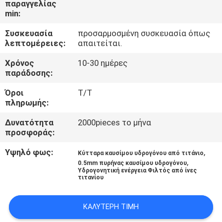
παραγγελίας
min:
ΓΎΡΟΣ
Συσκευασία
προσαρμοσμένη συσκευασία όπως
ΕΡΓΟΣΤΑΣΊΩΝ
λεπτομέρειες:
απαιτείται.
Χρόνος
10-30 ημέρες
ΠΟΙΟΤΙΚΌΣ
παράδοσης:
ΈΛΕΓΧΟΣ
Όροι
Τ/Τ
πληρωμής:
ΜΑΣ
Δυνατότητα
2000pieces το μήνα
προσφοράς:
ΕΛΆΤΕ
ΣΕ
Υψηλό φως:
,
Κύτταρα καυσίμου υδρογόνου από τιτάνιο
,
0.5mm πυρήνας καυσίμου υδρογόνου
ΕΠΑΦΉ
Υδρογονητική ενέργεια Φιλτός από ίνες
τιτανίου
ΜΕ
ΚΑΛΎΤΕΡΗ ΤΙΜΉ
ΖΗΤΉΣΤΕ