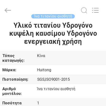
Huitong
Advanced
Materials
Co.,
Ltd..
Ίνα τιτανίου αισθητή
All
Rights
Υλικό τιτανίου Υδρογόνο
ΣΠΊΤΙ
Reserved.
κυψέλη καυσίμου Υδρογόνο
ΠΡΟΪΌΝΤΑ
ενεργειακή χρήση
ΒΊΝΤΕΟ
Τόπος
Κίνα
καταγωγής:
VR
Μάρκα:
Huitong
ΠΑΡΟΥΣΙΆΣΤΕ
Πιστοποίηση:
SGS,ISO9001-2015
Αριθμό
Ίνα τιτανίου αισθητή
ΠΕΡΊΠΟΥ
μοντέλου:
ΕΜΕΊΣ
Ποσότητα
1