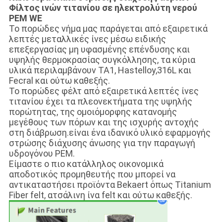
Φίλτος ινών τιτανίου σε ηλεκτρολύτη νερού
PEM WE
Το πορώδες νήμα μας παράγεται από εξαιρετικά
λεπτές μεταλλικές ίνες μέσω ειδικής
επεξεργασίας μη υφασμένης επένδυσης και
υψηλής θερμοκρασίας συγκόλλησης, τα κύρια
υλικά περιλαμβάνουν TA1, Hastelloy,316L και
Fecral και ούτω καθεξής.
Το πορώδες φέλτ από εξαιρετικά λεπτές ίνες
τιτανίου έχει τα πλεονεκτήματα της υψηλής
πορώτητας, της ομοιόμορφης κατανομής
μεγέθους των πόρων και της ισχυρής αντοχής
στη διάβρωση.είναι ένα ιδανικό υλικό εφαρμογής
στρώσης διάχυσης άνωσης για την παραγωγή
υδρογόνου PEM.
Είμαστε ο πιο κατάλληλος οικονομικά
αποδοτικός προμηθευτής που μπορεί να
αντικαταστήσει προϊόντα Bekaert όπως Titanium
Fiber felt, ατσάλινη ίνα felt και ούτω καθεξής.