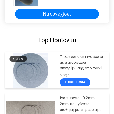
Να συνεχίσει
Top Προϊόντα
Υπερτελής ακτινοβολία
με ατμόσφαιρα
συντρίβωσης από ταινία
ινών τιτανίου
MOQ:1
ΕΠΙΚΟΙΝΩΝΙΑ
ίνα τιτανίου 0.2mm -
2mm που γίνεται
αισθητή με τη ρευστή