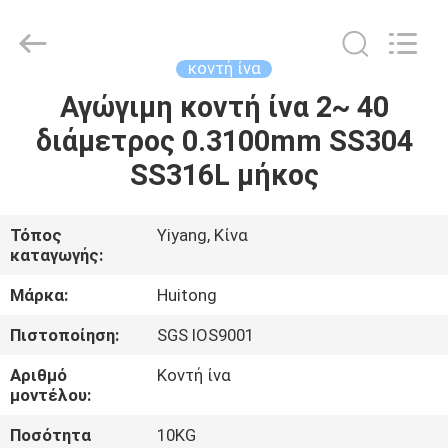
Huitong
Advanced
Materials
Co.,
Ltd..
κοντή ίνα
All
Rights
Αγώγιμη κοντή ίνα 2~ 40
ΣΠΊΤΙ
Reserved.
διάμετρος 0.3100mm SS304
ΠΡΟΪΌΝΤΑ
SS316L μήκος
ΒΊΝΤΕΟ
Τόπος
Yiyang, Κίνα
καταγωγής:
VR
Μάρκα:
Huitong
ΠΑΡΟΥΣΙΆΣΤΕ
Πιστοποίηση:
SGS IOS9001
Αριθμό
Κοντή ίνα
ΠΕΡΊΠΟΥ
μοντέλου:
ΕΜΕΊΣ
Ποσότητα
10KG