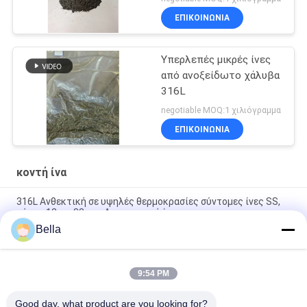
ΕΠΙΚΟΙΝΩΝΙΑ
Υπερλεπές μικρές ίνες
από ανοξείδωτο χάλυβα
316L
negotiable MOQ:1 χιλιόγραμμα
ΕΠΙΚΟΙΝΩΝΙΑ
κοντή ίνα
316L Ανθεκτική σε υψηλές θερμοκρασίες σύντομες ίνες SS,
μήκος 12um 33mm Αντιστατική ίνες
Bella
Σύντομη ίνα από ανοξείδωτο χάλυβα 1mm-100mm μήκος για
αντιστατική επικάλυψη χρώματος
9:54 PM
316LSS υψηλής θερμοκρασίας ανθεκτικές κοντές ίνες,
μακριά αντιστατική ίνα 5mm
Good day, what product are you looking for?