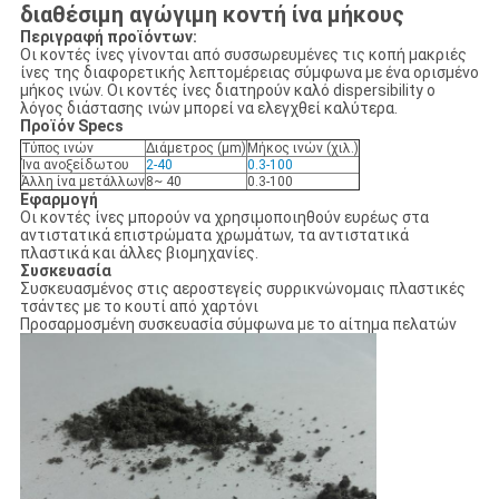
διαθέσιμη αγώγιμη κοντή ίνα μήκους
Περιγραφή προϊόντων:
Οι κοντές ίνες γίνονται από συσσωρευμένες τις κοπή μακριές
ίνες της διαφορετικής λεπτομέρειας σύμφωνα με ένα ορισμένο
μήκος ινών. Οι κοντές ίνες διατηρούν καλό dispersibility ο
λόγος διάστασης ινών μπορεί να ελεγχθεί καλύτερα.
Προϊόν Specs
Τύπος ινών
Διάμετρος (μm)
Μήκος ινών (χιλ.)
Ίνα ανοξείδωτου
2-40
0.3-100
Άλλη ίνα μετάλλων
8~ 40
0.3-100
Εφαρμογή
Οι κοντές ίνες μπορούν να χρησιμοποιηθούν ευρέως στα
αντιστατικά επιστρώματα χρωμάτων, τα αντιστατικά
πλαστικά και άλλες βιομηχανίες.
Συσκευασία
Συσκευασμένος στις αεροστεγείς συρρικνώνομαις πλαστικές
τσάντες με το κουτί από χαρτόνι
Προσαρμοσμένη συσκευασία σύμφωνα με το αίτημα πελατών