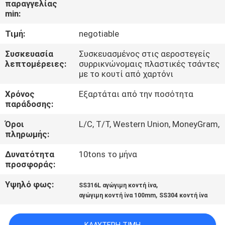
παραγγελίας
min:
ΓΎΡΟΣ
Τιμή:
negotiable
ΕΡΓΟΣΤΑΣΊΩΝ
Συσκευασία
Συσκευασμένος στις αεροστεγείς
λεπτομέρειες:
συρρικνώνομαις πλαστικές τσάντες
ΠΟΙΟΤΙΚΌΣ
με το κουτί από χαρτόνι
ΈΛΕΓΧΟΣ
Χρόνος
Εξαρτάται από την ποσότητα
παράδοσης:
ΜΑΣ
Όροι
L/C, T/T, Western Union, MoneyGram,
πληρωμής:
ΕΛΆΤΕ
ΣΕ
Δυνατότητα
10tons το μήνα
προσφοράς:
ΕΠΑΦΉ
Υψηλό φως:
,
ΜΕ
SS316L αγώγιμη κοντή ίνα
,
αγώγιμη κοντή ίνα 100mm
SS304 κοντή ίνα
ΖΗΤΉΣΤΕ