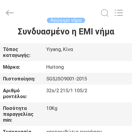
Huitong
Advanced
Materials
Co.,
Ltd..
Αγώγιμο νήμα
All
Rights
Συνδυασμένο η EMI νήμα
ΣΠΊΤΙ
Reserved.
ΠΡΟΪΌΝΤΑ
Τόπος
Yiyang, Κίνα
καταγωγής:
ΒΊΝΤΕΟ
Μάρκα:
Huitong
Πιστοποίηση:
SGS,ISO9001-2015
VR
Αριθμό
32s/2 21S/1 10S/2
ΠΑΡΟΥΣΙΆΣΤΕ
μοντέλου:
Ποσότητα
10Kg
παραγγελίας
ΠΕΡΊΠΟΥ
min:
ΕΜΕΊΣ
Συσκευασία
χαρτοκιβώτιο εγγράφου