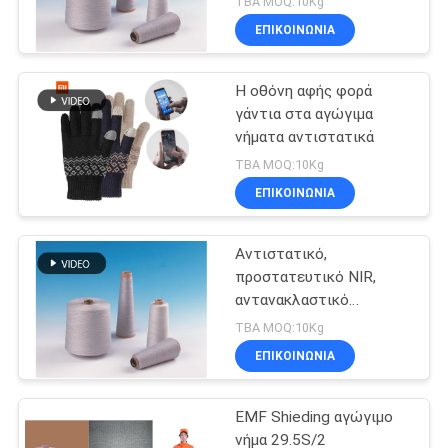
TBA MOQ:10Kg
προστασία Αντιστατικές
ΕΠΙΚΟΙΝΩΝΙΑ
και αντιφλεγόμενες
ιδιότητες
Η οθόνη αφής φορά
γάντια στα αγώγιμα
νήματα αντιστατικά
TBA MOQ:10Kg
ΕΠΙΚΟΙΝΩΝΙΑ
Αντιστατικό,
προστατευτικό NIR,
αντανακλαστικό
κοντινού υπέρυθρου,
TBA MOQ:10Kg
νήμα σπουντ με χαμηλή
ΕΠΙΚΟΙΝΩΝΙΑ
αντανακλαστικότητα
EMF Shieding αγώγιμο
νήμα 29.5S/2