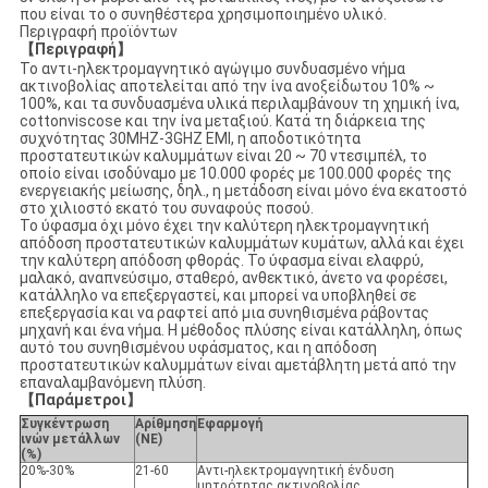
που είναι το ο συνηθέστερα χρησιμοποιημένο υλικό.
Περιγραφή προϊόντων
【Περιγραφή】
Το αντι-ηλεκτρομαγνητικό αγώγιμο συνδυασμένο νήμα
ακτινοβολίας αποτελείται από την ίνα ανοξείδωτου 10% ~
100%, και τα συνδυασμένα υλικά περιλαμβάνουν τη χημική ίνα,
cottonviscose και την ίνα μεταξιού. Κατά τη διάρκεια της
συχνότητας 30MHZ-3GHZ EMI, η αποδοτικότητα
προστατευτικών καλυμμάτων είναι 20 ~ 70 ντεσιμπέλ, το
οποίο είναι ισοδύναμο με 10.000 φορές με 100.000 φορές της
ενεργειακής μείωσης, δηλ., η μετάδοση είναι μόνο ένα εκατοστό
στο χιλιοστό εκατό του συναφούς ποσού.
Το ύφασμα όχι μόνο έχει την καλύτερη ηλεκτρομαγνητική
απόδοση προστατευτικών καλυμμάτων κυμάτων, αλλά και έχει
την καλύτερη απόδοση φθοράς. Το ύφασμα είναι ελαφρύ,
μαλακό, αναπνεύσιμο, σταθερό, ανθεκτικό, άνετο να φορέσει,
κατάλληλο να επεξεργαστεί, και μπορεί να υποβληθεί σε
επεξεργασία και να ραφτεί από μια συνηθισμένα ράβοντας
μηχανή και ένα νήμα. Η μέθοδος πλύσης είναι κατάλληλη, όπως
αυτό του συνηθισμένου υφάσματος, και η απόδοση
προστατευτικών καλυμμάτων είναι αμετάβλητη μετά από την
επαναλαμβανόμενη πλύση.
【Παράμετροι】
Συγκέντρωση
Αρίθμηση
Εφαρμογή
ινών μετάλλων
(ΝΕ)
(%)
20%-30%
21-60
Αντι-ηλεκτρομαγνητική ένδυση
μητρότητας ακτινοβολίας