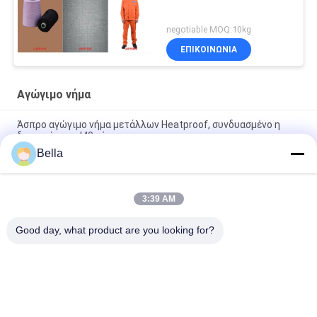
negotiable MOQ:10kg
ΕΠΙΚΟΙΝΩΝΙΑ
Αγώγιμο νήμα
Άσπρο αγώγιμο νήμα μετάλλων Heatproof, συνδυασμένο η
δεκαετία του '40 νήμα
Bella
Αντιστατικό νήμα αφής οθόνης ανοξείδωτου 316L για τα
γάντια
3:39 AM
Φλόγα - αγώγιμο νήμα καθυστερούντω, 32S που πλέκει το
αγώγιμο νήμα
Good day, what product are you looking for?
Λαϊκή κατηγορία
Όλα
Συμπυκνωμένη Ίνα 
Ίνα Ανοξείδωτου
Μετάλλων