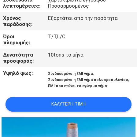
λεπτομέρειες:
Προσαρμοσμένος
ΓΎΡΟΣ
Χρόνος
Εξαρτάται από την ποσότητα
ΕΡΓΟΣΤΑΣΊΩΝ
παράδοσης:
Όροι
T/T,L/C
ΠΟΙΟΤΙΚΌΣ
πληρωμής:
ΈΛΕΓΧΟΣ
Δυνατότητα
10tons το μήνα
προσφοράς:
ΜΑΣ
Υψηλό φως:
,
Συνδυασμένο η EMI νήμα
,
Συνδυασμένο η EMI νήμα πολυπροπυλενίου
ΕΛΆΤΕ
EMI που ντύνει το αγώγιμο νήμα
ΣΕ
ΕΠΑΦΉ
ΚΑΛΎΤΕΡΗ ΤΙΜΉ
ΜΕ
ΖΗΤΉΣΤΕ