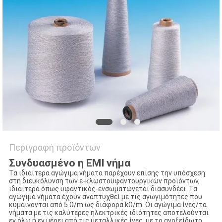
ΈΝΑ
ΑΠΌΣΠΑΣΜΑ
ΧΆΡΤΗΣ
ΙΣΤΌΤΟΠΟΥ
ΠΟΛΙΤΙΚΉ
ΜΥΣΤΙΚΌΤΗΤΑΣ
Περιγραφή προϊόντων
Συνδυασμένο η EMI νήμα
Τα ιδιαίτερα αγώγιμα νήματα παρέχουν επίσης την υπόσχεση
στη διευκόλυνση των ε-κλωστοϋφαντουργικών προϊόντων,
ιδιαίτερα όπως υφαντικός-ενσωματώνεται διασυνδέει. Τα
αγώγιμα νήματα έχουν αναπτυχθεί με τις αγωγιμότητες που
κυμαίνονται από 5 Ω/m ως διάφορα kΩ/m. Οι αγώγιμα ίνες/τα
νήματα με τις καλύτερες ηλεκτρικές ιδιότητες αποτελούνται
εν όλω ή εν μέρει από τις μεταλλικές ίνες, με το ανοξείδωτο