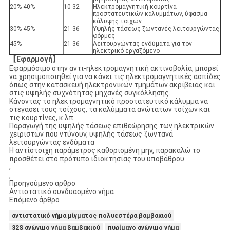
20%-40%
10-32
Ηλεκτρομαγνητική κουρτίνα
προστατευτικών καλυμμάτων, ύφασμα
κάλυψης τοίχων
30%-45%
21-36
Υψηλής τάσεως ζωντανές λειτουργώντας
φόρμες
45%
21-36
Λειτουργώντας ενδύματα για τον
ηλεκτρικό εργαζόμενο
【Εφαρμογή】
Εφαρμόσιμο στην αντι-ηλεκτρομαγνητική ακτινοβολία, μπορεί
να χρησιμοποιηθεί για να κάνει τις ηλεκτρομαγνητικές ασπίδες
όπως στην κατασκευή ηλεκτρονικών τμημάτων ακρίβειας και
στις υψηλής συχνότητας μηχανές συγκόλλησης.
Κάνοντας το ηλεκτρομαγνητικό προστατευτικό κάλυμμα να
στεγάσει τους τοίχους, τα καλύμματα ανώτατων τοίχων και
τις κουρτίνες, κ.λπ.
Παραγωγή της υψηλής τάσεως επιθεώρησης των ηλεκτρικών
χειριστών που ντύνουν, υψηλής τάσεως ζωντανά
λειτουργώντας ενδύματα
Η αντίστοιχη παράμετρος καθορισμένη μην, παρακαλώ το
προσθέτει στο πρότυπο ιδιοκτησίας του υποβάθρου
,
,
Προηγούμενο άρθρο
Αντιστατικό συνδυασμένο νήμα
Επόμενο άρθρο
αντιστατικό νήμα μίγματος πολυεστέρα βαμβακιού
32S αγώγιμο νήμα βαμβακιού
πυρίμαχο αγώγιμο νήμα