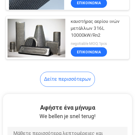
μήκος με υλικά FeCrAl
ΕΠΙΚΟΙΝΩΝΙΑ
ΓΎΡΟΣ
καυστήρας αερίου ινών
ΕΡΓΟΣΤΑΣΊΩΝ
μετάλλων 316L
10000kW/Rn2
ΠΟΙΟΤΙΚΌΣ
negotiable MOQ:1pcs
ΈΛΕΓΧΟΣ
ΕΠΙΚΟΙΝΩΝΙΑ
ΜΑΣ
Δείτε περισσότερων
ΕΛΆΤΕ
ΣΕ
ΕΠΑΦΉ
Αφήστε ένα μήνυμα
ΜΕ
We bellen je snel terug!
BLOG