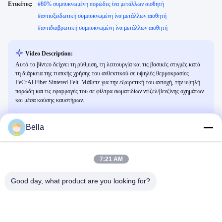
Ετικέτες:
#
80% συμπυκνωμένη πορώδες ίνα μετάλλων αισθητή
#
αντιοξειδωτική συμπυκνωμένη ίνα μετάλλων αισθητή
#
αντιδιαβρωτική συμπυκνωμένη ίνα μετάλλων αισθητή
Video Description:
Αυτό το βίντεο δείχνει τη ρύθμιση, τη λειτουργία και τις βασικές στιγμές κατά
τη διάρκεια της τυπικής χρήσης του ανθεκτικού σε υψηλές θερμοκρασίες
FeCrAl Fiber Sintered Felt. Μάθετε για την εξαιρετική του αντοχή, την υψηλή
πορώδη και τις εφαρμογές του σε φίλτρα σωματιδίων ντίζελ/βενζίνης οχημάτων
και μέσα καύσης καυστήρων.
Bella
Σχετικά Βίντεο
7:21 AM
Good day, what product are you looking for?
00:42
00:05
Ιστός μεταλλικών ινών
1050g/M2 MP20 Συμπυκνωμένο